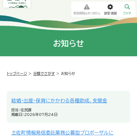
緊急情報はありません
設定・言語
さがす
お知らせ
トップページ
>
分類でさがす
>
お知らせ
結婚・出産・保育にかかわる各種助成、支援金
担当：住民課
掲載日：2026年07月24日
土佐町情報発信委託業務公募型プロポーザルに