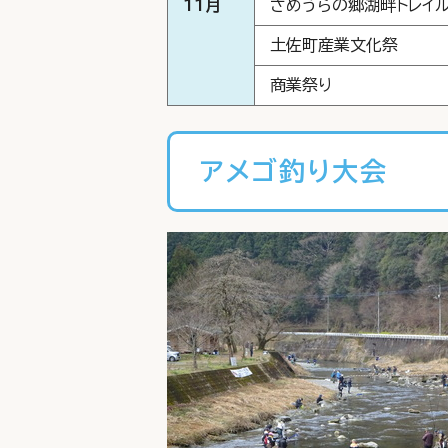
11
月
さめうらの郷湖畔トレイ
土佐町産業文化祭
商業祭り
アメゴ釣り大会