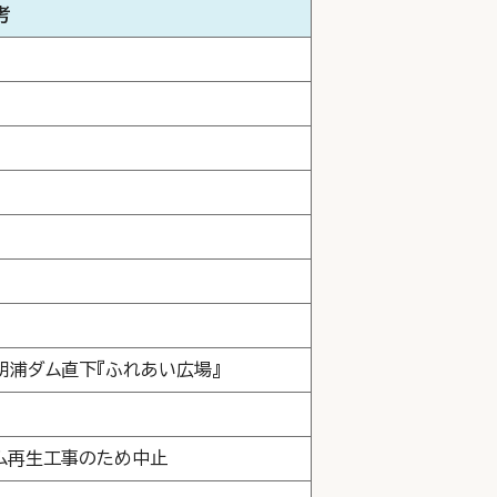
考
明浦ダム直下『ふれあい広場』
ム再生工事のため中止