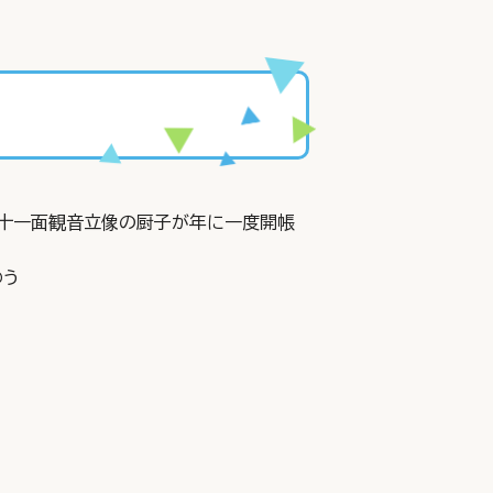
十一面観音立像の厨子が年に一度開帳
わう