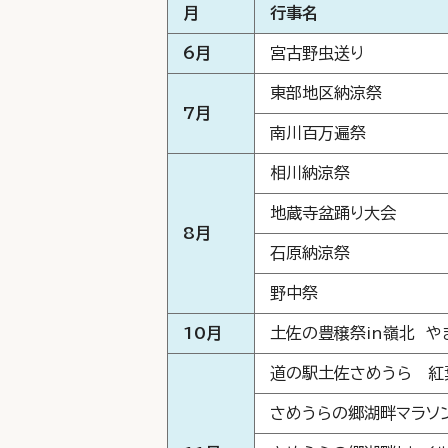
月
行事名
6月
宮古野虫送り
東部地区納涼祭
7
月
南川百万遍祭
相川納涼祭
地蔵寺盆踊り大会
8
月
石原納涼祭
野中祭
10月
土佐の豊穣祭in嶺北 や
道の駅土佐さめうら 紅
さめうらの郷湖畔マラソ