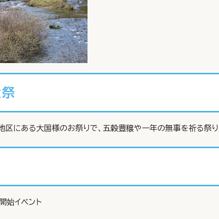
大祭
地区にある大国様のお祭りで、五穀豊穣や一年の無事を祈る祭り
開始イベント