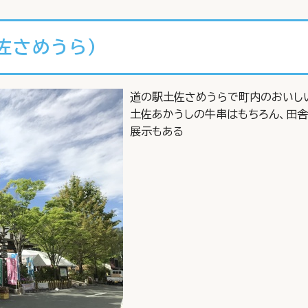
佐さめうら）
道の駅土佐さめうらで町内のおいし
土佐あかうしの牛串はもちろん、田
展示もある