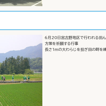
6月20日宮古野地区で行われる田
方策を祈願する行事
長さ1ｍの大わらじを担ぎ田の畔を