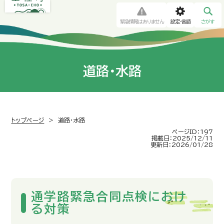
緊急情報はありません
設定・言語
さがす
道路・水路
トップページ
>
道路・水路
ページID：197
掲載日：2025/12/11
更新日：2026/01/28
通学路緊急合同点検におけ
る対策