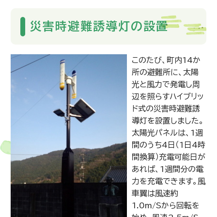
災害時避難誘導灯の設置
このたび、町内14か
所の避難所に、太陽
光と風力で発電し周
辺を照らすハイブリッ
ド式の災害時避難誘
導灯を設置しました。
太陽光パネルは、1週
間のうち4日（1日4時
間換算）充電可能日が
あれば、1週間分の電
力を充電できます。風
車翼は風速約
1.0m/Sから回転を