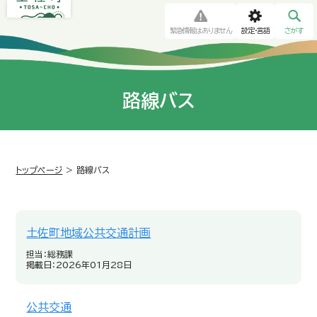
緊急情報はありません
設定・言語
さがす
路線バス
トップページ
>
路線バス
土佐町地域公共交通計画
担当：総務課
掲載日：2026年01月28日
公共交通